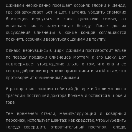
Джимми неожиданно посещает особняк Глории и Денди,
где обнаруживает Бет и Дот. Пытаясь убедить сиамских
близнецов вернуться в свою цирковую семью, он
вовлекает их в задушевную беседу. После долгих
обсуждений близнецы в конце концов соглашаются
покинуть особняк и вернуться с Джимми в труппу.
Однако, вернувшись в цирк, Джимми противостоит Эльзе
по поводу продажи близнецов Моттам. К его шоку, Дот
подтверждает утверждение Эльзы о том, что она и ее
сестра добровольно решили присоединиться к Моттам, что
противоречит обвинениям Джимми.
В разгар этих сложных событий Дезире и Этель узнают о
трагедии, постигшей доктора Бонэма, и остаются в шоке и
горе.
Тем временем Стэнли, манипулирующий и коварный
персонаж, использует шантаж как средство, чтобы убедить
Толедо совершить отвратительный поступок. Толедо,