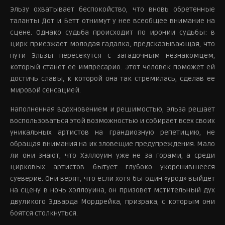
Эльзу охватывает беспокойство, что вновь обретенные
таланты Дот и Бетт отнимут у нее всеобщее внимание на
сцене. Однако судьба происходит по иронии судьбы: в
цирк приезжает молодая гадалка, предсказывающая, что
пути Эльзы пересекутся с загадочным незнакомцем,
который станет ее импресарио. Этот человек поможет ей
достичь славы, к которой она так стремилась, сделав ее
мировой сенсацией.
Наполненная вдохновением и решимостью, Эльза решает
воспользоваться этой возможностью и собирает всех своих
уникальных артистов на грандиозную репетицию, не
обращая внимания на их зловещие предупреждения. Мало
ли они знают, что Хэллоуин уже не за горами, а среди
цирковых артистов бытует глубоко укоренившееся
суеверие. Они верят, что если хотя бы один «урод» выйдет
на сцену в ночь Хэллоуина, он призовет мстительный дух
двуликого Эдварда Мордрейка, призрака, с которым они
боятся столкнуться.