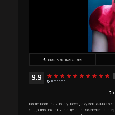
предыдущая серия
9.9
8
голосов
Оп
После необычайного успеха документального с
созданию захватывающего продолжения «Возвра