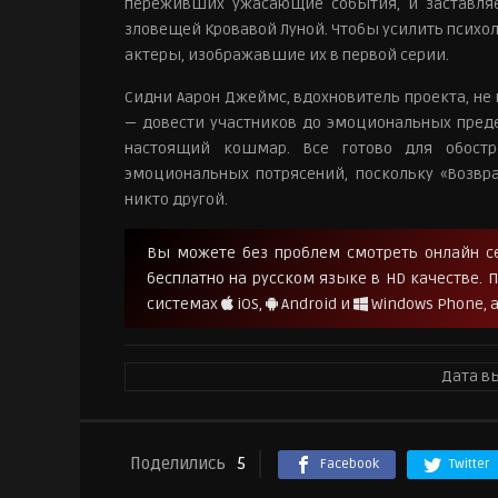
переживших ужасающие события, и заставляе
зловещей Кровавой Луной. Чтобы усилить психол
актеры, изображавшие их в первой серии.
Сидни Аарон Джеймс, вдохновитель проекта, не
— довести участников до эмоциональных преде
настоящий кошмар. Все готово для обостр
эмоциональных потрясений, поскольку «Возвр
никто другой.
Вы можете без проблем смотреть онлайн сер
бесплатно на русском языке в HD качестве.
системах
iOS,
Android и
Windows Phone, а
Дата в
Поделились
5
Facebook
Twitter