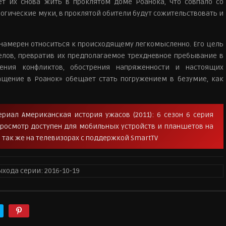
т их снова жить в проклятом доме Роанока, что совпало со
огические муки, в проклятой обители будут сожительствовать и
 намерен относиться к происходящему легкомысленно. Его цель
лов, превратив их предполагаемое трехдневное пребывание в
ения конфликтов, обострения напряженности и настоящих
ащение в Роанок» обещает стать погружением в безумие, как
иал Американская история ужасов (2011): 6 сезон 6 серия
 Просмотр доступен для мобильных устройств и планшетов на
 так же на телевизорах с поддержкой SmartTV
ыхода серии:
2016-10-19