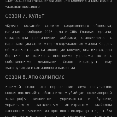
шоу, создавая уникальный опыт, наполненный мистикой и
ужасами прошлого.
Сезон 7: Культ
«Культ» посвящён страхам современного общества,
начиная с выборов 2016 года в США. Главная героиня,
страдающая различными фобиями, сталкивается с
нарастающим страхом перед окружающим миром. Когда в
её жизнь вторгаются зловещие клоуны, она вынуждена
бороться не только с внешними угрозами, но и с
собственными демонами. Сезон исследует тему
манипуляции и социального давления.
Сезон 8: Апокалипсис
Восьмой сезон это пересечение двух популярных
сюжетных линий: «Шабаш» и «Дом-убийца». После ядерной
катастрофы выжившие укрываются в бункере,
управляемом загадочным Антихристом Майклом
Лэнгдоном. Ведьмы из прошлого возвращаются, чтобы
предотвратить конец света и сразиться с тёмными