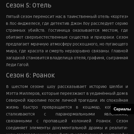
Сезон 5: Отель
Пятый сезон переносит нас в таинственный отель «Кортез»
в Лос-Анджелесе, где детектив Джон Лоу расследует серию
странных убийств. Гостиница оказывается местом, где
обитают сверхъестественные существа и призраки. Сезон
предлагает мрачную атмосферу роскошного, но пугающего
мира, где красота и смерть неразрывно связаны. Главной
загадкой становится владелица отеля, графиня, сыгранная
Леди Гагой.
Сезон 6: Роанок
В шестом сезоне шоу рассказывает историю Шелби и
Мэтта Миллеров, которые переезжают в уединённый дом в
Северной Каролине после личной трагедии. Их спокойная
жизнь быстро превращается в кошмар, когда они
Сериалы
сталкиваются с паранормальными явлениями,
связанными с пропавшей колонией Роанок. Сезон
соединяет элементы документальной драмы и реалити-